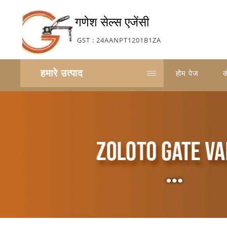
गणेश सेल्स एजेंसी
GST : 24AANPT1201B1ZA
हमारे उत्पाद
होम पेज
क